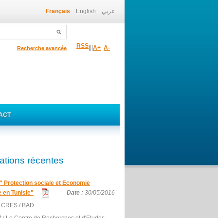
Français
English
عربي
RSS
|
|
|
A+
A-
Recherche avancée
ACT
ations récentes
" Protection sociale et Economie
e en Tunisie"
Date :
30/05/2016
:
CRES / BAD