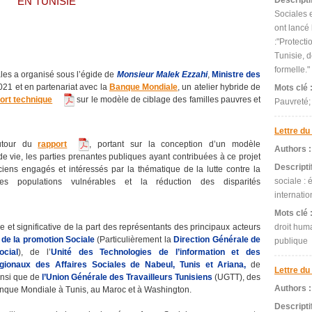
 EN TUNISIE" 
Descripti
Sociales 
ont lancé 
:"Protect
Tunisie, d
formelle."
les a organisé sous l’égide de
Monsieur Malek Ezzahi
,
Ministre des
021 et en partenariat avec la
Banque Mondiale
, un atelier hybride de
Mots clé 
ort technique
sur le modèle de ciblage des familles pauvres et
Pauvreté;
Lettre d
 autour du
rapport
, portant sur la conception d’un modèle
Authors 
 vie, les parties prenantes publiques ayant contribuées à ce projet
Descripti
iciens engagés et intéressés par la thématique de la lutte contre la
sociale :
des populations vulnérables et la réduction des disparités
internatio
Mots clé 
ive et significative de la part des représentants des principaux acteurs
droit hum
de la promotion Sociale
(Particulièrement la
Direction Générale de
publique
ocial
), de l’
Unité des Technologies de l’information et des
égionaux des Affaires Sociales de Nabeul, Tunis et Ariana,
de
Lettre du
ainsi que de
l’Union Générale des Travailleurs Tunisiens
(UGTT), des
Authors 
Banque Mondiale à Tunis, au Maroc et à Washington.
Descripti