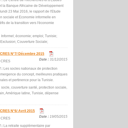
f :
Le Centre de Recherches et d'Etudes
et la Banque Africaine de Développement
lundi 23 Mai 2016, le rapport de l'Etude
ion sociale et Economie informelle en
éfis de la transition vers l'économie
:
Informel; économie; emploi; Tunisie;
 Exclusion; Couverture Sociale;
u CRES N°7/ Décembre 2015
Date :
31/12/2015
:
CRES
f :
Les socles nationaux de protection
 émergence du concept, meilleures pratiques
nales et pertinence pour la Tunisie.
:
socle, couverture santé, protection sociale,
ain, Amérique latine, Tunisie, dépense
 CRES N°6/ Avril 2015
Date :
19/05/2015
:
CRES
f :
La retraite supplémentaire par