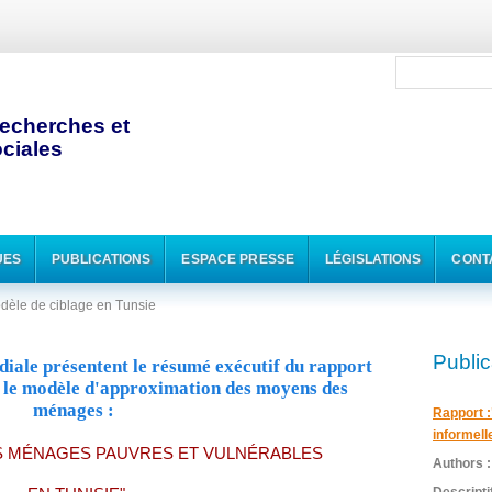
echerches et
ciales
UES
PUBLICATIONS
ESPACE PRESSE
LÉGISLATIONS
CONT
odèle de ciblage en Tunsie
Public
ale présentent le résumé exécutif du rapport
r le modèle d'approximation des moyens des
ménages :
Rapport :
informell
ES MÉNAGES PAUVRES ET VULNÉRABLES
Authors 