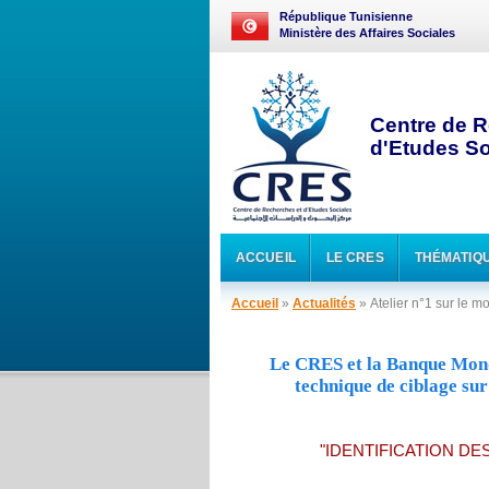
République Tunisienne
Ministère des Affaires Sociales
Centre de R
d'Etudes So
ACCUEIL
LE CRES
THÉMATIQ
Accueil
»
Actualités
» Atelier n°1 sur le m
Le CRES et la Banque Mondi
technique de ciblage su
"IDENTIFICATION D