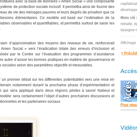
onstituera avec la base de données « Amen Social » une composante
capitalisa
stème de protection sociale inclusif. Il permettra ainsi de fournir des
développ
niveau de vie des ménages pauvres et leurs degrés de privation que ce
besoins élémentaires. Ce modèle est basé sur l’estimation de la
Mots clé 
es observables et quantifiables, et permettra surtout de saisir les
retraite,
.
épargne-re
Affichage
sien d’approximation des moyens des niveaux de vie, renforcerait
en Social » vers l’éradication totale des erreurs d’inclusion et
< Précéd
alisée par le Centre sur l’évaluation des programmes d’assistance
ntre autre d’assoir les bonnes pratiques en matière de gouvernance et
 sociales selon des paramètres objectifs et mesurables.
Accès 
r un premier débat sur les différentes potentialités vers une mise en
 terrain notamment durant la prochaine phase d’expérimentation et
le qui sera appliqué dans deux régions pilotes à savoir Nabeul et
u modèle sera certainement l’objet d’autres prochaines discussions et
utionnelles et les partenaires sociaux.
Pour plus
Vidéo