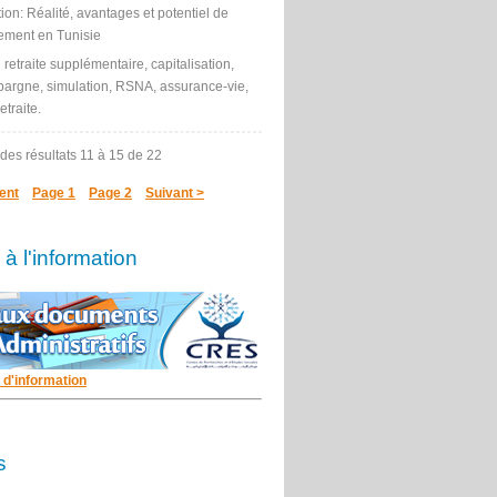
tion: Réalité, avantages et potentiel de
ement en Tunisie
:
retraite supplémentaire, capitalisation,
 épargne, simulation, RSNA, assurance-vie,
traite.
 des résultats
11 à 15
de
22
ent
Page 1
Page 2
Suivant >
à l'information
 d'information
s