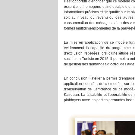
Il est opportun d’énoncer que ce modèle c
essentielle, homogène et inéluctable d’un sy
informations précises et de qualité sur le 
soit au niveau du revenu ou des autres 
consommation des ménages selon des variabl
formes multidimensionnelles de la pauvreté
La mise en application de ce modèle tuni
évidemment la capacité du programme « Am
d’exclusion repérées lors d'une étude ré
sociale en Tunisie en 2015. Il permettra e
de gestion des demandes d’octroi des aides
En conclusion, l’atelier a permis d’engage
application concrète de ce modèle sur le
d’observation de l’efficience de ce modè
Kairouan. La faisabilité et l’opérabilité d
plaidoyers avec les parties prenantes instit