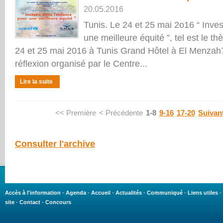
20.05.2016
Tunis. Le 24 et 25 mai 2o16 “ Inves
une meilleure équité ”, tel est le t
24 et 25 mai 2016 à Tunis Grand Hôtel à El Menzah7 
réflexion organisé par le Centre...
Lire la suite
<< Première
< Précédente
1-8
9-16
17-20
Suivan
Consulter l'archive
Accès à l'information
-
Agenda
-
Accueil
-
Actualités
-
Communiqué
-
Liens utiles
-
site
-
Contact
-
Concours