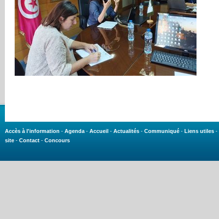
Accès à l'information
-
Agenda
-
Accueil
-
Actualités
-
Communiqué
-
Liens utiles
-
site
-
Contact
-
Concours