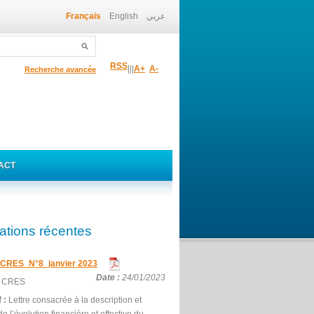
Français
English
عربي
RSS
|
|
|
A+
A-
Recherche avancée
ACT
ations récentes
u CRES_N°8_janvier 2023
Date :
24/01/2023
:
CRES
f :
Lettre consacrée à la description et