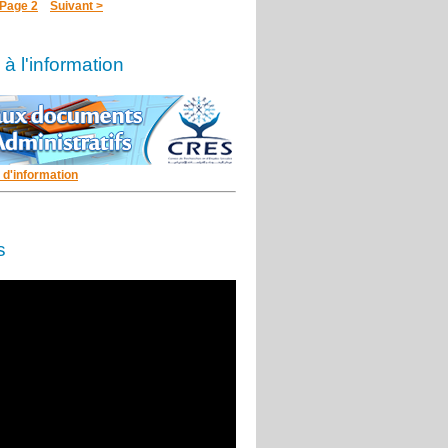
Page 2
Suivant >
à l'information
 d'information
s