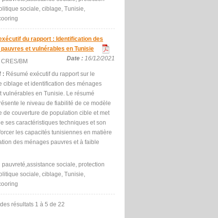
olitique sociale, ciblage, Tunisie,
cooring
écutif du rapport : Identification des
pauvres et vulnérables en Tunisie
Date :
16/12/2021
:
CRES/BM
f :
Résumé exécutif du rapport sur le
 ciblage et identification des ménages
t vulnérables en Tunisie. Le résumé
résente le niveau de fiabilité de ce modèle
e de couverture de population cible et met
e ses caractéristiques techniques et son
forcer les capacités tunisiennes en matière
cation des ménages pauvres et à faible
:
pauvreté,assistance sociale, protection
olitique sociale, ciblage, Tunisie,
cooring
 des résultats
1 à 5
de
22