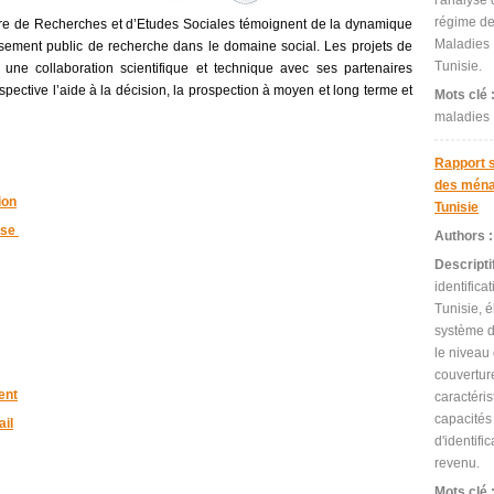
l'analyse 
régime de
re de Recherches et d’Etudes Sociales témoignent
de la dynamique
Maladies 
lissement public de recherche dans le domaine social. Les projets de
Tunisie.
une collaboration scientifique et technique avec ses partenaires
spective l’aide à la décision, la prospection à moyen et long terme et
Mots clé 
maladies
Rapport s
des ména
ion
Tunisie
sse
Authors 
Descripti
identific
Tunisie, 
système de
le niveau
couvertur
ent
caractéris
capacités
ail
d'identifi
revenu.
Mots clé 