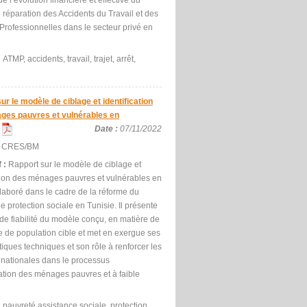
de l’évolution financière et effective du
 réparation des Accidents du Travail et des
Professionnelles dans le secteur privé en
:
ATMP, accidents, travail, trajet, arrêt,
ur le modèle de ciblage et identification
ges pauvres et vulnérables en
Date :
07/11/2022
:
CRES/BM
f :
Rapport sur le modèle de ciblage et
ation des ménages pauvres et vulnérables en
élaboré dans le cadre de la réforme du
 protection sociale en Tunisie. Il présente
 de fiabilité du modèle conçu, en matière de
e de population cible et met en exergue ses
tiques techniques et son rôle à renforcer les
 nationales dans le processus
cation des ménages pauvres et à faible
:
pauvreté,assistance sociale, protection