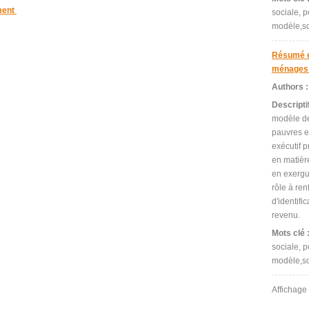
ment
sociale, p
modèle,s
Résumé ex
ménages 
Authors 
Descripti
modèle de
pauvres e
exécutif p
en matièr
en exergu
rôle à ren
d'identifi
revenu.
Mots clé 
sociale, p
modèle,s
Affichage